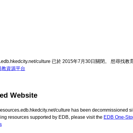
.edb.hkedcity.net/culture 已於 2015年7月30日關閉。
與教資源平台
ed Website
resources.edb.hkedcity.net/culture has been decommissioned s
hing resources supported by EDB, please visit the
EDB One-Stop 
s